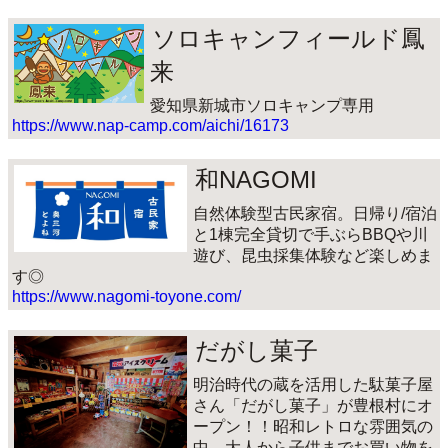
ソロキャンフィールド鳳
来
愛知県新城市ソロキャンプ専用
https://www.nap-camp.com/aichi/16173
和NAGOMI
自然体験型古民家宿。日帰り/宿泊
と1棟完全貸切で手ぶらBBQや川
遊び、昆虫採集体験など楽しめま
す◎
https://www.nagomi-toyone.com/
だがし菓子
明治時代の蔵を活用した駄菓子屋
さん「だがし菓子」が豊根村にオ
ープン！！昭和レトロな雰囲気の
中、大人から子供までお買い物を