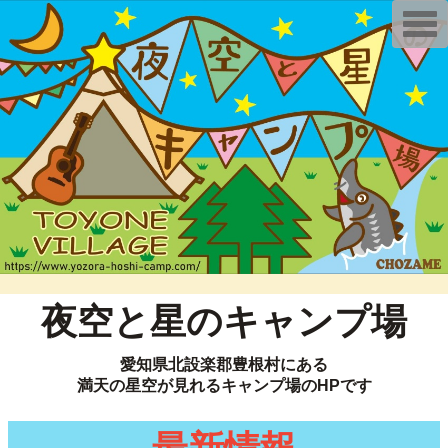
T
o
g
g
l
e
n
a
v
i
g
a
t
i
o
n
夜空と星のキャンプ場
愛知県北設楽郡豊根村にある
満天の星空が見れるキャンプ場のHPです